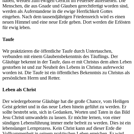
haben, werden zum ewigen Gericht im Feuersee auferstehen. Die
Menschen, die aus Gnade und Glauben gerechtfertigt worden sind,
werden als Auferstandene in die ewige Herrlichkeit Gottes
eingehen. Nach dem tausendjährigen Friedensreich wird es einen
neuen Himmel und eine neue Erde geben. Dort werden die Erlösten
für ewig leben.
Taufe
Wir praktizieren die öffentliche Taufe durch Untertauchen,
verbunden mit einem Glaubensbekenntnis des Täuflings. Der
Gläubige bekennt in der Taufe, dass er mit Christus dem alten Leben
gestorben ist und zur Neuheit des Lebens in Christus auferweckt
worden ist. Die Taufe ist ein öffentliches Bekenntnis zu Christus als
persönlichen Herrn und Retter.
Leben als Christ
Der wiedergeborene Gläubige hat die große Chance, vom Heiligen
Geist geleitet und in das neue Leben hinein geführt zu werden. Er
sollte bestrebt sein, sich in Gedanken, Worten und Taten in das Bild
Jesu Christi umwandeln zu lassen. Er möchte lernen, von einer
sündigen Lebensführung immer mehr befreit zu werden. Dies ist ein
lebenslanger Lernprozess. Kein Christ kann auf dieser Erde die
Vollkommenheit in seinem praktischen Leben erreichen. Er wird