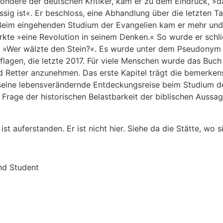
sondere der deutschen Kritiker, kam er zu dem Eindruck, »d
g ist«. Er beschloss, eine Abhandlung über die letzten Ta
 Beim eingehenden Studium der Evangelien kam er mehr und
irkte »eine Revolution in seinem Denken.« So wurde er schl
ch »Wer wälzte den Stein?«. Es wurde unter dem Pseudonym 
lagen, die letzte 2017. Für viele Menschen wurde das Buch 
 Retter anzunehmen. Das erste Kapitel trägt die bemerkens
seine lebensverändernde Entdeckungsreise beim Studium der
Frage der historischen Belastbarkeit der biblischen Aussa
st auferstanden. Er ist nicht hier. Siehe da die Stätte, wo s
und Student