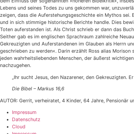
dem Einfluss der sogenannten »höheren Bibelkritik«, insbe
Lebens und seines Todes zu uns gekommen war, unzuverlässi
zeigen, dass die Auferstehungsgeschichte ein Mythos sei.
und in sich stimmige historische Berichte handle. Dies bew
Toten auferstanden ist. Als Christ schrieb er dann das Bu
Seither gab es im englischen Sprachraum zahlreiche Neuauf
Gekreuzigten und Auferstandenen im Glauben als Herrn und
geschrieben zu werden«. Darin erzählt Ross alias Morison 
jeden wahrheitsliebenden Menschen, der äußerst wichtigen 
nachzugehen.
„Ihr sucht Jesus, den Nazarener, den Gekreuzigten. Er i
Die Bibel – Markus 16,6
AUTOR: Gerrit, verheiratet, 4 Kinder, 64 Jahre, Pensionär 
Impressum
Datenschutz
Cloud
Impressum