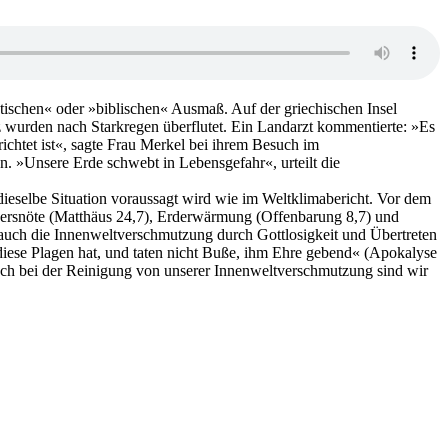
ischen« oder »biblischen« Ausmaß. Auf der griechischen Insel
 wurden nach Starkregen überflutet. Ein Landarzt kommentierte: »Es
ichtet ist«, sagte Frau Merkel bei ihrem Besuch im
. »Unsere Erde schwebt in Lebensgefahr«, urteilt die
ieselbe Situation voraussagt wird wie im Weltklimabericht. Vor dem
gersnöte (Matthäus 24,7), Erderwärmung (Offenbarung 8,7) und
auch die Innenweltverschmutzung durch Gottlosigkeit und Übertreten
iese Plagen hat, und taten nicht Buße, ihm Ehre gebend« (Apokalyse
auch bei der Reinigung von unserer Innenweltverschmutzung sind wir