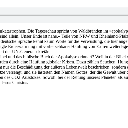
katastrophen. Die Tagesschau spricht von Waldbränden im »apokalypt
sind allein. Unser Ende ist nahe.« Teile von NRW und Rheinland-Pfalz
 deutsche Sprache kennt kaum Worte für die Verwüstung, die hier anger
unigte Erderwärmung mit vorhersehbarer Häufung von Extremwetterlagen
rt der UN-Generalsekretär.
l und das biblische Buch der Apokalyse erinnert? Weil in der Bibel d
erden durch eine Häufung globaler Krisen. Dazu zählen Seuchen, Hun
t nur die Beschädigung der äußeren Lebenswelt beschrieben, sondern 
 versengt; und sie lästerten den Namen Gottes, der die Gewalt über d
tion des CO2-Ausstoßes. Sowohl bei der Rettung unseres Planeten als 
 Jesus Christus.