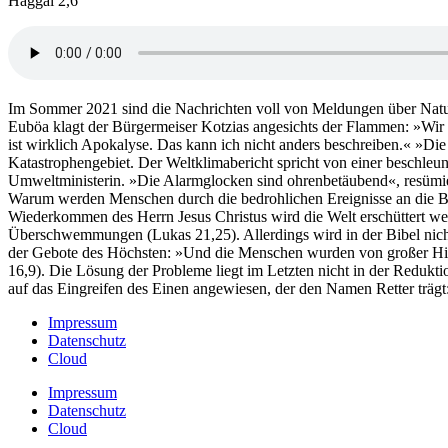
Haggai 2,6
Im Sommer 2021 sind die Nachrichten voll von Meldungen über Natur
Euböa klagt der Bürgermeiser Kotzias angesichts der Flammen: »Wir 
ist wirklich Apokalyse. Das kann ich nicht anders beschreiben.« »Die
Katastrophengebiet. Der Weltklimabericht spricht von einer beschle
Umweltministerin. »Die Alarmglocken sind ohrenbetäubend«, resümie
Warum werden Menschen durch die bedrohlichen Ereignisse an die Bibe
Wiederkommen des Herrn Jesus Christus wird die Welt erschüttert w
Überschwemmungen (Lukas 21,25). Allerdings wird in der Bibel nich
der Gebote des Höchsten: »Und die Menschen wurden von großer Hitze
16,9). Die Lösung der Probleme liegt im Letzten nicht in der Reduk
auf das Eingreifen des Einen angewiesen, der den Namen Retter trägt:
Impressum
Datenschutz
Cloud
Impressum
Datenschutz
Cloud