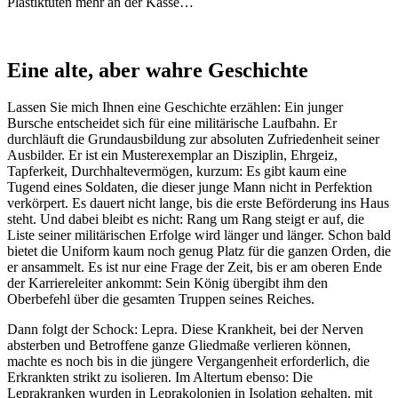
Plastiktüten mehr an der Kasse…
Eine alte, aber wahre Geschichte
Lassen Sie mich Ihnen eine Geschichte erzählen: Ein junger
Bursche entscheidet sich für eine militärische Laufbahn. Er
durchläuft die Grundausbildung zur absoluten Zufriedenheit seiner
Ausbilder. Er ist ein Musterexemplar an Disziplin, Ehrgeiz,
Tapferkeit, Durchhaltevermögen, kurzum: Es gibt kaum eine
Tugend eines Soldaten, die dieser junge Mann nicht in Perfektion
verkörpert. Es dauert nicht lange, bis die erste Beförderung ins Haus
steht. Und dabei bleibt es nicht: Rang um Rang steigt er auf, die
Liste seiner militärischen Erfolge wird länger und länger. Schon bald
bietet die Uniform kaum noch genug Platz für die ganzen Orden, die
er ansammelt. Es ist nur eine Frage der Zeit, bis er am oberen Ende
der Karriereleiter ankommt: Sein König übergibt ihm den
Oberbefehl über die gesamten Truppen seines Reiches.
Dann folgt der Schock: Lepra. Diese Krankheit, bei der Nerven
absterben und Betroffene ganze Gliedmaße verlieren können,
machte es noch bis in die jüngere Vergangenheit erforderlich, die
Erkrankten strikt zu isolieren. Im Altertum ebenso: Die
Leprakranken wurden in Leprakolonien in Isolation gehalten, mit