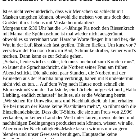
Ist es nicht verwunderlich, dass wir Menschen so schlecht mit
Masken umgehen können, obwohl die meisten von uns doch den
Großteil ihres Lebens mit Maske herumlaufen?
Morgens um 6:30 Uhr hat die 14-Jährige Pia noch den Riesenkrach
mit Mama; die Spülmaschine ist mal wieder nicht ausgeräumt,
obwohl es so vereinbart war. Harsche Worte fliegen hin und her, die
Wut in der Luft lässt sich fast greifen, Tränen fließen. Um kurz vor 7
verschwindet Pia noch kurz im Bad, Schminke drüber, keiner wird’s
merken. Dann kann es zur Schule gehen.
„Schatz, heute wird es später, ich muss nochmal zum Kunden raus“,
so lautet die Sprachnachricht, die Norbert seiner Frau am frühen
Abend schickt. Die nächsten paar Stunden, die Norbert mit der
Brünetten aus der Buchhaltung verbringt, haben mit Kundentermin
nicht viel zu tun… Auf dem Weg nach Hause noch schnell ein
Blumenstrauß von der Tankstelle, ein Lächeln aufgesetzt und „Hallo
Liebling, endlich zuhause!“ heißt es, als er die Wohnung betritt.
„Wir stehen für Umweltschutz und Nachhaltigkeit, ab Juni erhalten
Sie bei uns an der Kasse keine Plastiktüten mehr.“, so rühmt sich die
Einzelhandelskette. Dass die T-Shirts, die sie zum Preis von 2,99€
verkaufen, in keinem Land der Welt unter fairen, menschlichen und
nachhaltigen Bedingungen produziert sein können, wissen wir alle.
Aber von der Nachhaltigkeits-Maske lassen wir uns nur zu gern
blenden und unser Gewissen beruhigen. Hauptsache keine