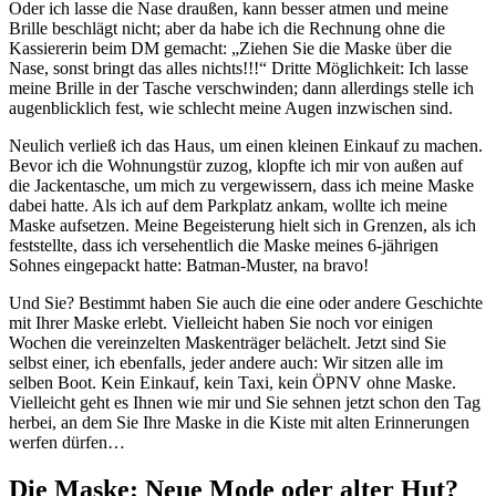
Oder ich lasse die Nase draußen, kann besser atmen und meine
Brille beschlägt nicht; aber da habe ich die Rechnung ohne die
Kassiererin beim DM gemacht: „Ziehen Sie die Maske über die
Nase, sonst bringt das alles nichts!!!“ Dritte Möglichkeit: Ich lasse
meine Brille in der Tasche verschwinden; dann allerdings stelle ich
augenblicklich fest, wie schlecht meine Augen inzwischen sind.
Neulich verließ ich das Haus, um einen kleinen Einkauf zu machen.
Bevor ich die Wohnungstür zuzog, klopfte ich mir von außen auf
die Jackentasche, um mich zu vergewissern, dass ich meine Maske
dabei hatte. Als ich auf dem Parkplatz ankam, wollte ich meine
Maske aufsetzen. Meine Begeisterung hielt sich in Grenzen, als ich
feststellte, dass ich versehentlich die Maske meines 6-jährigen
Sohnes eingepackt hatte: Batman-Muster, na bravo!
Und Sie? Bestimmt haben Sie auch die eine oder andere Geschichte
mit Ihrer Maske erlebt. Vielleicht haben Sie noch vor einigen
Wochen die vereinzelten Maskenträger belächelt. Jetzt sind Sie
selbst einer, ich ebenfalls, jeder andere auch: Wir sitzen alle im
selben Boot. Kein Einkauf, kein Taxi, kein ÖPNV ohne Maske.
Vielleicht geht es Ihnen wie mir und Sie sehnen jetzt schon den Tag
herbei, an dem Sie Ihre Maske in die Kiste mit alten Erinnerungen
werfen dürfen…
Die Maske: Neue Mode oder alter Hut?