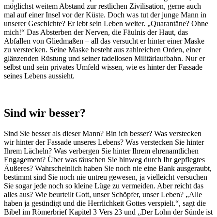
möglichst weitem Abstand zur restlichen Zivilisation, gerne auch
mal auf einer Insel vor der Küste. Doch was tut der junge Mann in
unserer Geschichte? Er lebt sein Leben weiter. „Quarantäne? Ohne
mich!“ Das Absterben der Nerven, die Fäulnis der Haut, das
Abfallen von Gliedmaßen – all das versucht er hinter einer Maske
zu verstecken. Seine Maske besteht aus zahlreichen Orden, einer
glänzenden Rüstung und seiner tadellosen Militärlaufbahn. Nur er
selbst und sein privates Umfeld wissen, wie es hinter der Fassade
seines Lebens aussieht.
Sind wir besser?
Sind Sie besser als dieser Mann? Bin ich besser? Was verstecken
wir hinter der Fassade unseres Lebens? Was verstecken Sie hinter
Ihrem Lächeln? Was verbergen Sie hinter Ihrem ehrenamtlichen
Engagement? Über was täuschen Sie hinweg durch Ihr gepflegtes
Äußeres? Wahrscheinlich haben Sie noch nie eine Bank ausgeraubt,
bestimmt sind Sie noch nie untreu gewesen, ja vielleicht versuchen
Sie sogar jede noch so kleine Lüge zu vermeiden. Aber reicht das
alles aus? Wie beurteilt Gott, unser Schöpfer, unser Leben? „Alle
haben ja gesündigt und die Herrlichkeit Gottes verspielt.“, sagt die
Bibel im Römerbrief Kapitel 3 Vers 23 und „Der Lohn der Sünde ist