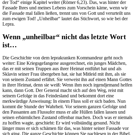
der Tod“ einige Kapitel weiter (Römer 6,23). Das, was hinter der
Fassade Ihres und meines Lebens zum Vorschein käme, wenn wir
die Fassade mal fallen ließen, trennt uns von Gott und verurteilt uns
zum ewigen Tod! „Unheilbar“ lautet das Stichwort, so wie bei der
Lepra.
Wenn „unheilbar“ nicht das letzte Wort
ist…
Die Geschichte von dem leprakranken Kommandeur geht noch
weiter: Eine Kriegsgefangene ausgerechnet, ein junges Mädchen,
das er mit seinen Truppen aus ihrer Heimat entführt hat und als
Sklavin seiner Frau übergeben hat, sie hat Mitleid mit ihm, als sie
von seinem Zustand erfährt. Sie verweist ihn auf einen Mann Gottes
in ihrer Heimat, denn sie weiß: Wenn ihm noch irgendjemand helfen
kann, dann Gott. Der General macht sich auf den Weg, reist mit
seinem Gefolge in das Feindesland und bekommt dort eine
merkwürdige Anweisung: In einem Fluss soll er sich baden. Nun
kommt die Stunde der Wahrheit. Vor seinem ganzen Gefolge und
den Passanten am Flussufer muss er alle Hüllen fallen lassen und
seinen erbärmlichen Zustand offenbar machen. Doch was er niemals
zu hoffen wagte, geschieht: Er wird vollständig gesund. Nicht
länger muss er sich schämen für das, was hinter seiner Fassade vor
sich ging. Die ganze Geschichte können Sie nachlesen in der Bibel,